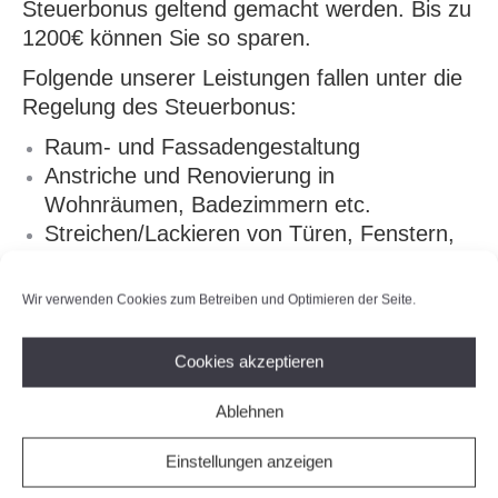
Steuerbonus geltend gemacht werden. Bis zu
1200€ können Sie so sparen.
Folgende unserer Leistungen fallen unter die
Regelung des Steuerbonus:
Raum- und Fassadengestaltung
Anstriche und Renovierung in
Wohnräumen, Badezimmern etc.
Streichen/Lackieren von Türen, Fenstern,
Heizkörpern
Lasur- und Holzschutzarbeiten an Dächern,
Wir verwenden Cookies zum Betreiben und Optimieren der Seite.
Balkonen, Garagen, Zäunen
Verputzarbeiten
Cookies akzeptieren
Wartungsarbeiten (jährliche Kontrolle von
Holzbauteilen und Fassaden-Check)
Ablehnen
Materialkosten, oder andere Ware zählen
Einstellungen anzeigen
nicht zum Rechnungsbetrag für den